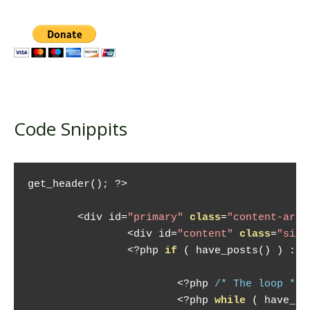
Code Snippits
get_header
();
?>
<
div id
=
"primary"
class
=
"content-area
<
div id
=
"content"
class
=
"site
<?
php 
if
(
 have_posts
()
)
:
?
<?
php 
/* The loop */
<?
php 
while
(
 have_po