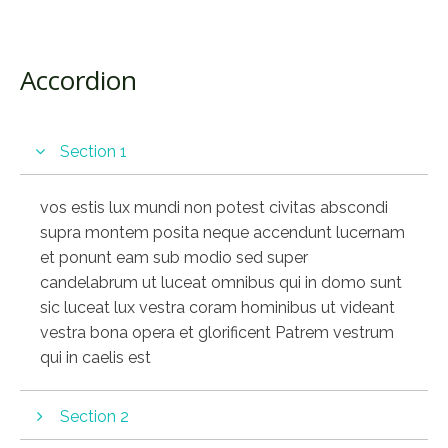
Accordion
Section 1
vos estis lux mundi non potest civitas abscondi
supra montem posita neque accendunt lucernam
et ponunt eam sub modio sed super
candelabrum ut luceat omnibus qui in domo sunt
sic luceat lux vestra coram hominibus ut videant
vestra bona opera et glorificent Patrem vestrum
qui in caelis est
Section 2