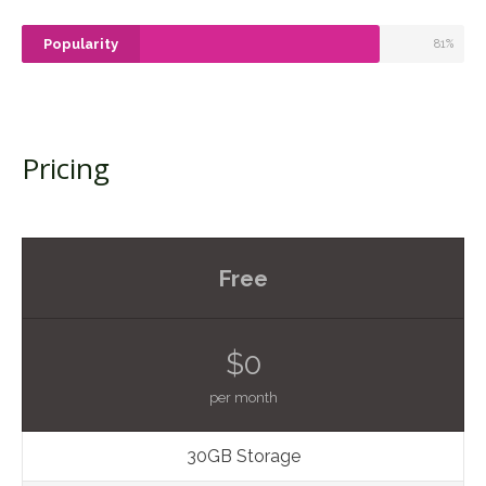
Popularity
81%
Pricing
Free
$0
per month
30GB Storage