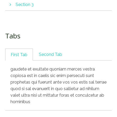
Section 3
vos estis lux mundi non potest civitas abscondi
supra montem posita neque accendunt lucernam
vos estis lux mundi non potest civitas abscondi
et ponunt eam sub modio sed super
supra montem posita neque accendunt lucernam
candelabrum ut luceat omnibus qui in domo sunt
et ponunt eam sub modio sed super
sic luceat lux vestra coram hominibus ut videant
Tabs
candelabrum ut luceat omnibus qui in domo sunt
vestra bona opera et glorificent Patrem vestrum
sic luceat lux vestra coram hominibus ut videant
qui in caelis est
vestra bona opera et glorificent Patrem vestrum
Second Tab
First Tab
qui in caelis est
gaudete et exultate quoniam merces vestra
copiosa est in caelis sic enim persecuti sunt
prophetas qui fuerunt ante vos vos estis sal terrae
quod si sal evanuerit in quo sallietur ad nihilum
valet ultra nisi ut mittatur foras et conculcetur ab
hominibus