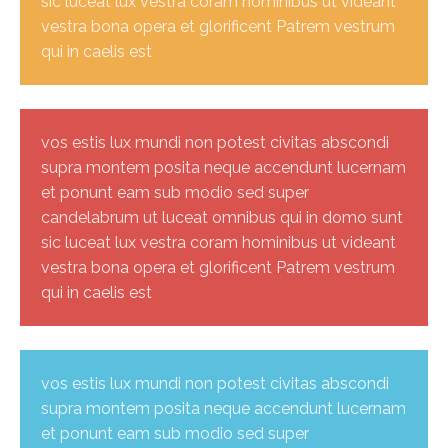
sic luceat lux vestra coram hominibus ut videant
vestra bona opera et glorificent Patrem vestrum
qui in caelis est
vos estis lux mundi non potest civitas abscondi
supra montem posita neque accendunt lucernam
et ponunt eam sub modio sed super
candelabrum ut luceat omnibus qui in domo sunt
sic luceat lux vestra coram hominibus ut videant
vestra bona opera et glorificent Patrem vestrum
qui in caelis est
vos estis lux mundi non potest civitas abscondi
supra montem posita neque accendunt lucernam
et ponunt eam sub modio sed super