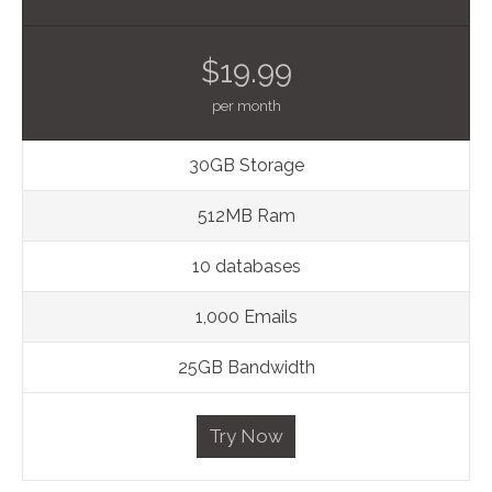
$19.99
per month
30GB Storage
512MB Ram
10 databases
1,000 Emails
25GB Bandwidth
Try Now