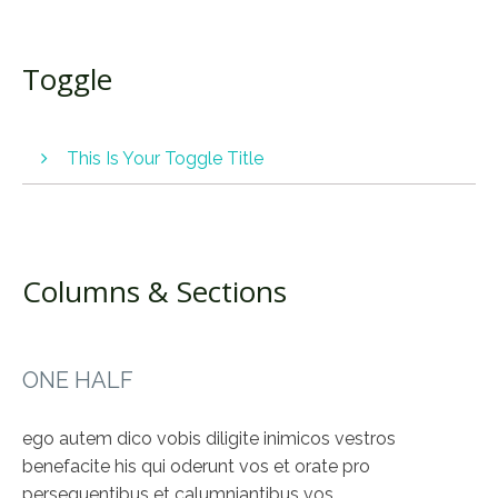
vos estis lux mundi non potest civitas abscondi
supra montem posita neque accendunt lucernam
et ponunt eam sub modio sed super
Toggle
candelabrum ut luceat omnibus qui in domo
sunt sic luceat lux vestra coram hominibus ut
videant vestra bona opera et glorificent Patrem
This Is Your Toggle Title
vestrum qui in caelis est
vos estis lux mundi non potest civitas abscondi
supra montem posita neque accendunt lucernam
et ponunt eam sub modio sed super
Columns & Sections
candelabrum ut luceat omnibus qui in domo sunt
sic luceat lux vestra coram hominibus ut videant
vestra bona opera et glorificent Patrem vestrum
ONE HALF
qui in caelis est
ego autem dico vobis diligite inimicos vestros
benefacite his qui oderunt vos et orate pro
persequentibus et calumniantibus vos