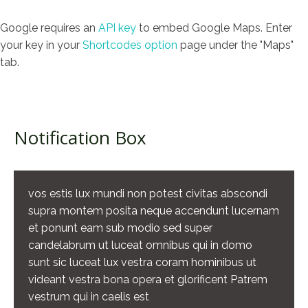
Google requires an
API key
to embed Google Maps. Enter
your key in your
Shortcodes option
page under the "Maps"
tab.
Notification Box
vos estis lux mundi non potest civitas abscondi
supra montem posita neque accendunt lucernam
et ponunt eam sub modio sed super
candelabrum ut luceat omnibus qui in domo
sunt sic luceat lux vestra coram hominibus ut
videant vestra bona opera et glorificent Patrem
vestrum qui in caelis est