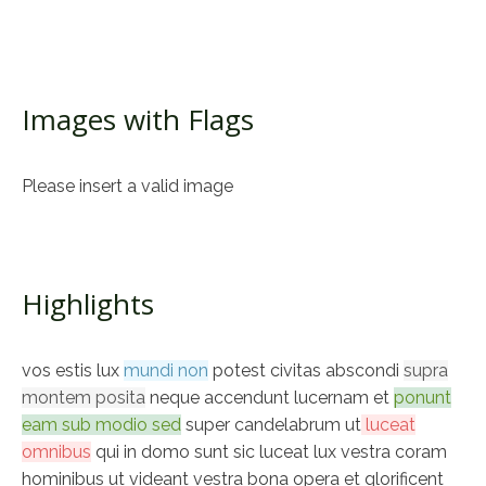
Images with Flags
Please insert a valid image
Highlights
vos estis lux
mundi non
potest civitas abscondi
supra
montem posita
neque accendunt lucernam et
ponunt
eam sub modio sed
super candelabrum ut
luceat
omnibus
qui in domo sunt sic luceat lux vestra coram
hominibus ut videant vestra bona opera et glorificent