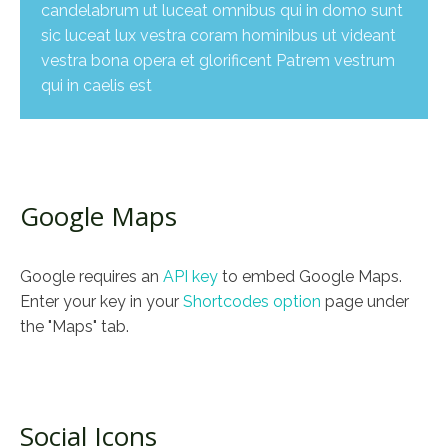
candelabrum ut luceat omnibus qui in domo sunt
sic luceat lux vestra coram hominibus ut videant
vestra bona opera et glorificent Patrem vestrum
qui in caelis est
Google Maps
Google requires an
API key
to embed Google Maps.
Enter your key in your
Shortcodes option
page under
the "Maps" tab.
Social Icons