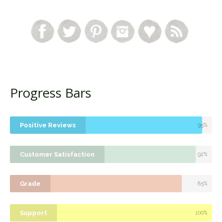
Progress Bars
Positive Reviews
95%
Customer Satisfaction
92%
Grade
85%
Support
100%